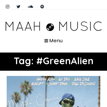
Menu
Tag:
#GreenAlien