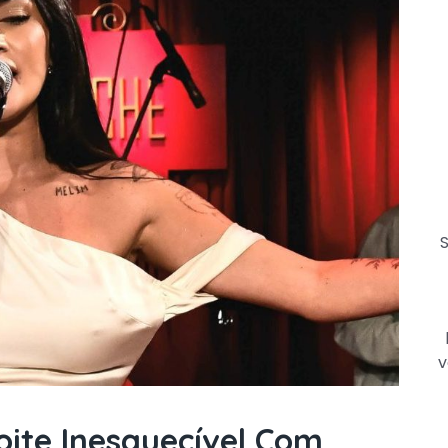
S
v
oite Inesquecível Com