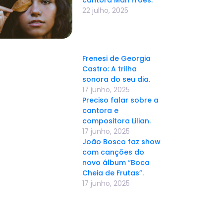
22 julho, 2025
Frenesi de Georgia
Castro: A trilha
sonora do seu dia.
17 junho, 2025
Preciso falar sobre a
cantora e
compositora Lilian.
17 junho, 2025
João Bosco faz show
com canções do
novo álbum “Boca
Cheia de Frutas”.
17 junho, 2025