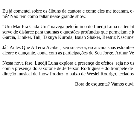
Eu já comentei sobre os álbuns da cantora e como eles me tocaram, e
né? Não tem como faltar nesse grande show.
“Um Mar Pra Cada Um” navega pelo íntimo de Luedji Luna na tentativ
serve de disfarce para traumas e questões profundas que permeiam e j
Garcia, Liniker, Tali, Takuya Kuroda, Isaiah Shaker, Beatriz Nascime
Já “Antes Que A Terra Acabe”, seu sucessor, escancara suas estranhe
alegre e dançante, conta com as participações de Seu Jorge, Arthur 
Nesta nova fase, Luedji Luna explora a presença de efeitos, seja no u
com a presença do saxofone de Jefferson Rodrigues e do trompete de 
direção musical de Jhow Produz, o baixo de Weslei Rodrigo, teclado
Bora de esquenta? Vamos ouvir o