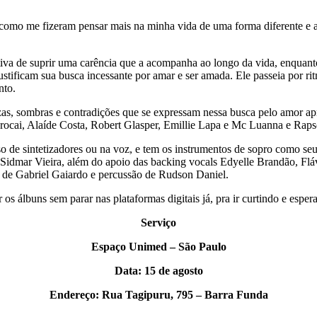
 como me fizeram pensar mais na minha vida de uma forma diferente e 
a de suprir uma carência que a acompanha ao longo da vida, enquanto
ustificam sua busca incessante por amar e ser amada. Ele passeia por 
nto.
zas, sombras e contradições que se expressam nessa busca pelo amor a
Verocai, Alaíde Costa, Robert Glasper, Emillie Lapa e Mc Luanna e Rap
so de sintetizadores ou na voz, e tem os instrumentos de sopro como seu
Sidmar Vieira, além do apoio das backing vocals Edyelle Brandão, Flávi
s de Gabriel Gaiardo e percussão de Rudson Daniel.
s álbuns sem parar nas plataformas digitais já, pra ir curtindo e esper
Serviço
Espaço Unimed – São Paulo
Data: 15 de agosto
Endereço: Rua Tagipuru, 795 – Barra Funda