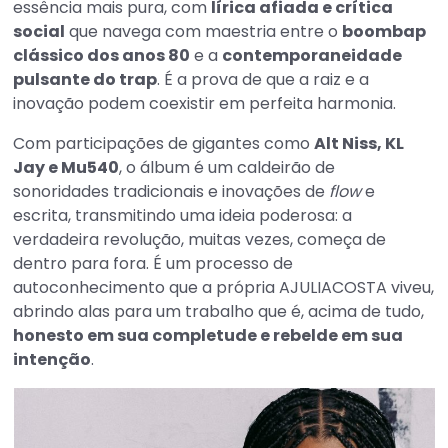
essência mais pura, com
lírica afiada e crítica
social
que navega com maestria entre o
boombap
clássico dos anos 80
e a
contemporaneidade
pulsante do trap
. É a prova de que a raiz e a
inovação podem coexistir em perfeita harmonia.
Com participações de gigantes como
Alt Niss, KL
Jay e Mu540
, o álbum é um caldeirão de
sonoridades tradicionais e inovações de
flow
e
escrita, transmitindo uma ideia poderosa: a
verdadeira revolução, muitas vezes, começa de
dentro para fora. É um processo de
autoconhecimento que a própria AJULIACOSTA viveu,
abrindo alas para um trabalho que é, acima de tudo,
honesto em sua completude e rebelde em sua
intenção
.