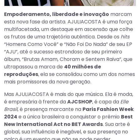
Empoderamento, liberdade e inovação
marcam
esta nova fase da artista. AJULIACOSTA é uma força
multifacetada, um destaque em ascensão que colhe
os frutos de uma trajetória autêntica. Desde os
hits
“Homens Como Você” e “Não Foi Do Nada” de seu EP
“AJU”, até o sucesso estrondoso de seu primeiro
álbum, “Brutas Amam, Choram e Sentem Raiva”, que
ultrapassou a marca de
40 milhões de
reproduções
, ela se consolidou como um dos nomes
mais promissores da nova geração.
Mas AJULIACOSTA é mais do que música. Ela é moda,
é empresária à frente da
AJCSHOP
, é capa da
Elle
Brasil
, é presença marcante na
Paris Fashion Week
2024
e a única brasileira a conquistar o prêmio
Best
New International Act no BET Awards
. Sua arte é
global, sua influência é inegável, e sua presença no
palco é um evento que não se pode perder.