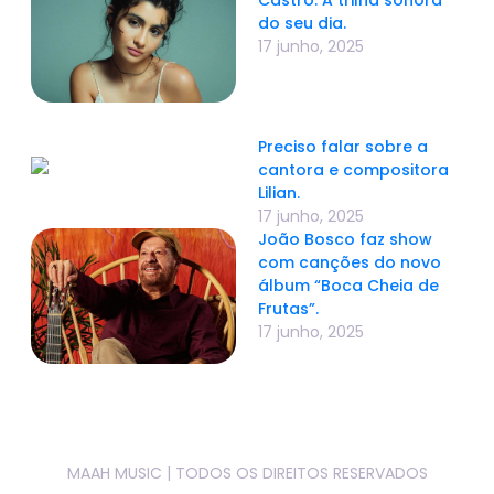
Castro: A trilha sonora
do seu dia.
17 junho, 2025
Preciso falar sobre a
cantora e compositora
Lilian.
17 junho, 2025
João Bosco faz show
com canções do novo
álbum “Boca Cheia de
Frutas”.
17 junho, 2025
MAAH MUSIC | TODOS OS DIREITOS RESERVADOS